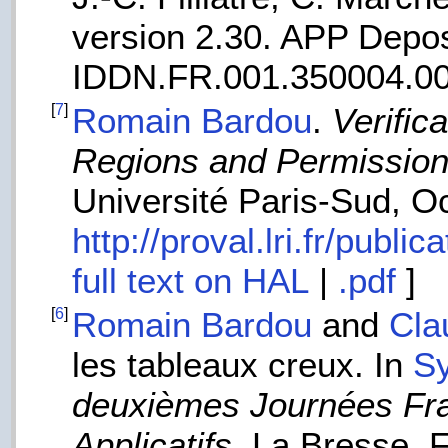
version 2.30. APP Depos
IDDN.FR.001.350004.00
[
7
]
Romain Bardou
.
Verific
Regions and Permissio
Université Paris-Sud, O
http://proval.lri.fr/publ
full text on HAL
|
.pdf
]
[
6
]
Romain Bardou
and
Cla
les tableaux creux. In
Sy
deuxièmes Journées Fr
Applicatifs
, La Bresse, 