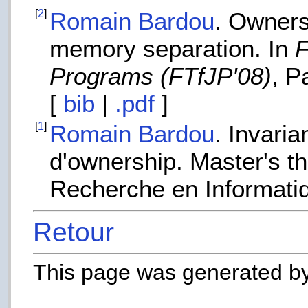
[
2
]
Romain Bardou
. Owners
memory separation. In
F
Programs (FTfJP'08)
, P
[
bib
|
.pdf
]
[
1
]
Romain Bardou
. Invari
d'ownership. Master's th
Recherche en Informatiq
Retour
This page was generated b