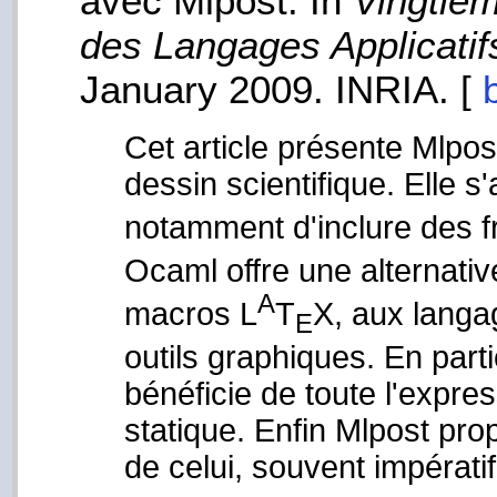
avec Mlpost. In
Vingtiè
des Langages Applicatif
January 2009. INRIA. [
Cet article présente Mlpo
dessin scientifique. Elle 
notamment d'inclure des 
Ocaml offre une alternati
A
macros L
T
X, aux lang
E
outils graphiques. En partic
bénéficie de toute l'expre
statique. Enfin Mlpost prop
de celui, souvent impératif