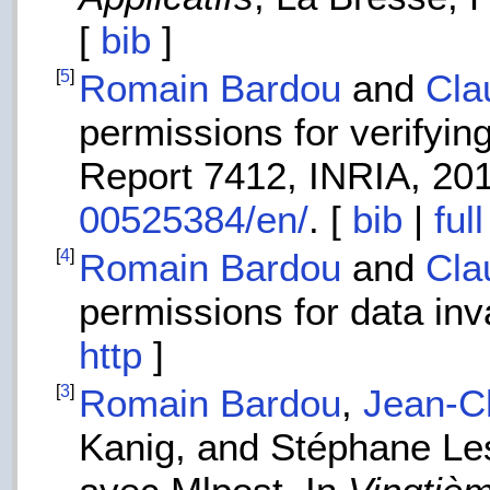
[
bib
]
[
5
]
Romain Bardou
and
Cla
permissions for verifyin
Report 7412, INRIA, 20
00525384/en/
. [
bib
|
ful
[
4
]
Romain Bardou
and
Cla
permissions for data inv
http
]
[
3
]
Romain Bardou
,
Jean-Ch
Kanig, and Stéphane Les