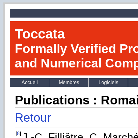
Toccata
Formally Verified Pr
and Numerical Comp
Accueil
Membres
Logiciels
Publications : Roma
Retour
[
8
]
J.-C. Filliâtre, C. Marc